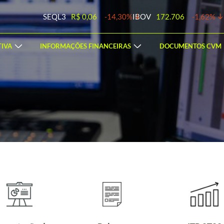
SEQL3
R$ 0,06
-14,30%
IBOV
172.706
-1,62%
IVA
INFORMAÇÕES FINANCEIRAS
DOCUMENTOS CVM