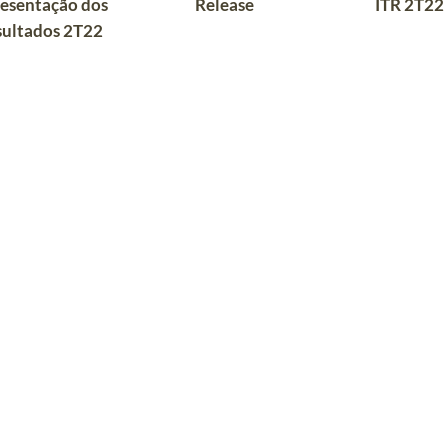
esentação dos
Release
ITR 2T22
sultados 2T22