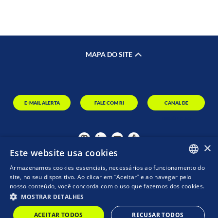
MAPA DO SITE
E-MAIL ALERTA
FALE COM RI
CANAL DE
DENÚNCIAS
×
Este website usa cookies
Armazenamos cookies essenciais, necessários ao funcionamento do
PORTUGUESE
site, no seu dispositivo. Ao clicar em “Aceitar” e ao navegar pelo
nosso conteúdo, você concorda com o uso que fazemos dos cookies.
ENGLISH
MOSTRAR DETALHES
MZ
POWERED BY
ACEITAR TODOS
RECUSAR TODOS