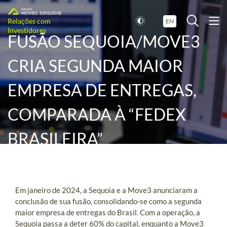
Relações com
EN
Investidores
FUSÃO SEQUOIA/MOVE3
CRIA SEGUNDA MAIOR
EMPRESA DE ENTREGAS,
COMPARADA À “FEDEX
BRASILEIRA”
Em janeiro de 2024, a Sequoia e a Move3 anunciaram a
conclusão de sua fusão, consolidando-se como a segunda
maior empresa de entregas do Brasil. Com a operação, a
Sequoia passa a deter 60% do capital, enquanto a Move3